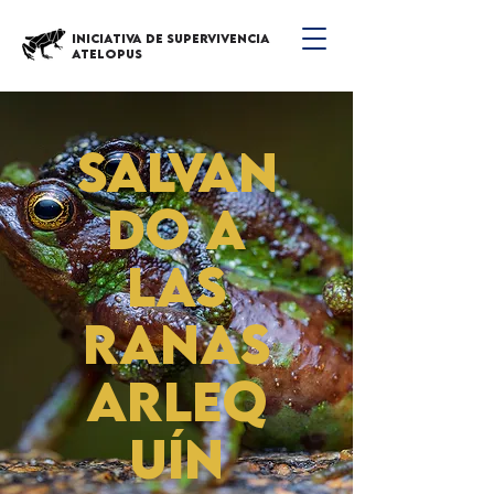
INICIATIVA DE SUPERVIVENCIA
ATELOPUS
salvaN
DO a
LAS
RANAS
arleq
uín