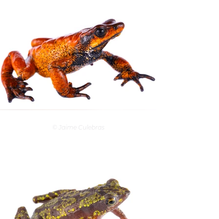
© Jaime Culebras