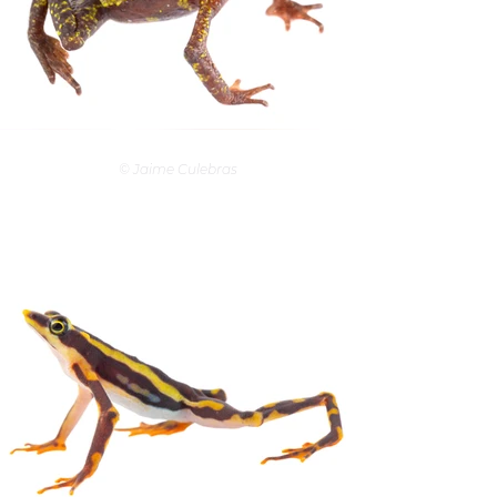
© Jaime Culebras