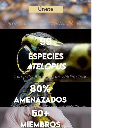
Únete
Jaime Culebras / Photo Wildlife Tours
99
ESPECIES
AtELOPUS
Jaime Culebras / Photo Wildlife Tours
80%
AMENAZADOS
Jaime Culebras / Photo Wildlife Tours
50+
miembros