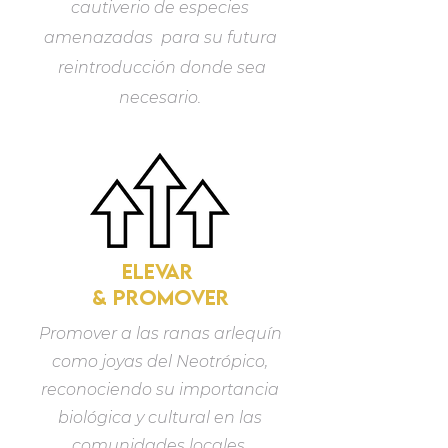
cautiverio de especies
amenazadas para su futura
reintroducción donde sea
necesario.
elevar
& PROMOVER
Promover a las ranas arlequín
como joyas del Neotrópico,
reconociendo su importancia
biológica y cultural en las
comunidades locales.