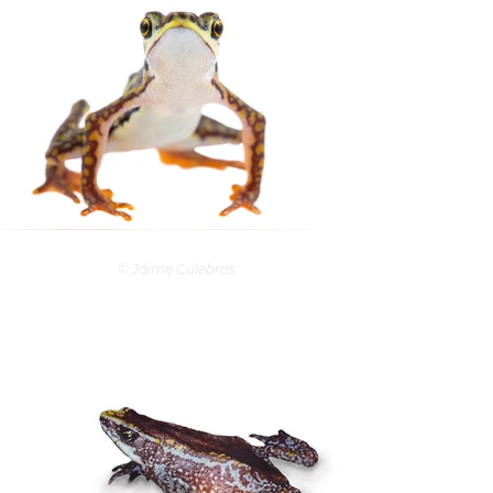
© Jaime Culebras