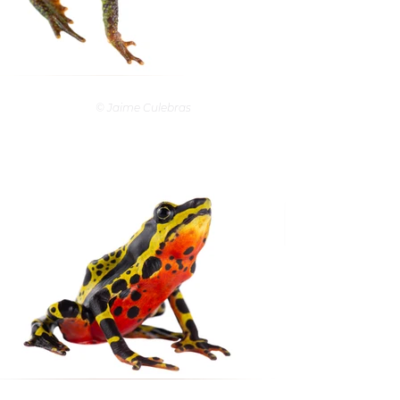
© Jaime Culebras